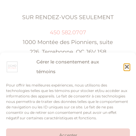
SUR RENDEZ-VOUS SEULEMENT
450 582.0707
1000 Montée des Pionniers, suite
226,
Terrebonne, QC J6V 1S8
Gérer le consentement aux
témoins
Pour offrir les meilleures expériences, nous utilisons des
|
Politique de confidentialité
Conditions
technologies telles que les témoins pour stocker et/ou accéder aux
informations des appareils. Le fait de consentir à ces technologies
d’utilisation
nous permettra de traiter des données telles que le comportement
de navigation ou les ID uniques sur ce site. Le fait de ne pas
consentir ou de retirer son consentement peut avoir un effet
négatif sur certaines caractéristiques et fonctions.
Politique de témoins
Protection des renseignements personnels
Accepter